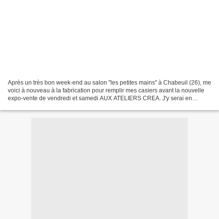
Après un très bon week-end au salon "les petites mains" à Chabeuil (26), me
voici à nouveau à la fabrication pour remplir mes casiers avant la nouvelle
expo-vente de vendredi et samedi AUX ATELIERS CREA. J'y serai en
compagnie de 2 autres créatrices de...