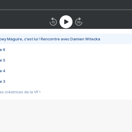
bey Maguire, c'est lui ! Rencontre avec Damien Witecka
e 6
e 5
e 4
e 3
s créatrices de la VF !
e 2
e 1
e Mektoub My Love arrive enfin ! Rencontre avec Shaïn Boumedine et Sal