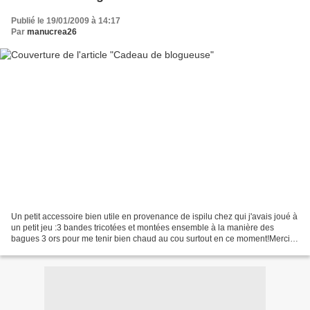
Publié le 19/01/2009 à 14:17
Par
manucrea26
Un petit accessoire bien utile en provenance de ispilu chez qui j'avais joué à
un petit jeu :3 bandes tricotées et montées ensemble à la manière des
bagues 3 ors pour me tenir bien chaud au cou surtout en ce moment!Merci
Agathe, c'est super pratique,...