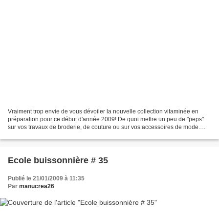
Vraiment trop envie de vous dévoiler la nouvelle collection vitaminée en
préparation pour ce début d'année 2009! De quoi mettre un peu de "peps"
sur vos travaux de broderie, de couture ou sur vos accessoires de mode.
L'été a de l'avance cette année,...
Ecole buissonnière # 35
Publié le 21/01/2009 à 11:35
Par
manucrea26