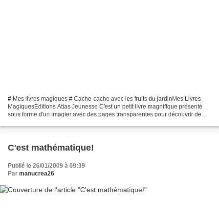
# Mes livres magiques # Cache-cache avec les fruits du jardinMes Livres
MagiquesEditions Atlas Jeunesse C'est un petit livre magnifique présenté
sous forme d'un imagier avec des pages transparentes pour découvrir de
façon originale ce qui se cache à l'intérieur...
C'est mathématique!
Publié le 26/01/2009 à 09:39
Par
manucrea26