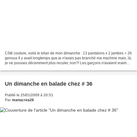
Côté couture, voilà le bilan de mon dimanche : 13 pantalons x 2 jambes = 26
genoux Il y avait longtemps que je n'avais pas branché ma machine mais, là,
je ne pouvais décemment plus reculer, non?! Les garçons n'avaient vraiment
plus rien de correct à se...
Un dimanche en balade chez # 36
Publié le 25/01/2009 à 20:51
Par
manucrea26