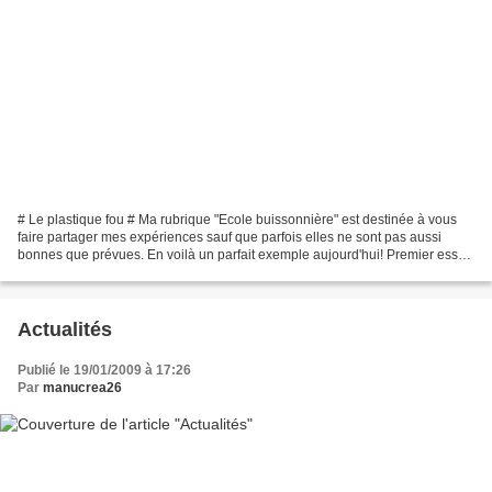
# Le plastique fou # Ma rubrique "Ecole buissonnière" est destinée à vous
faire partager mes expériences sauf que parfois elles ne sont pas aussi
bonnes que prévues. En voilà un parfait exemple aujourd'hui! Premier essai
pour Paul. Selon les consignes...
Actualités
Publié le 19/01/2009 à 17:26
Par
manucrea26