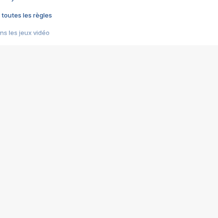
 toutes les règles
s les jeux vidéo
us choquant de Rockstar ? - Le scandale BULLY
e plus moche de Steam
du RÊVE tourne au CAUCHEMAR
pendant 8 heures
it… à tort
umiliés par un jeu vidéo
ire - Final Fantasy 8
ti un empire - Age of Empires
story DOFUS
tard, il crée l'un des pires jeux de tous les temps, MindsEye.