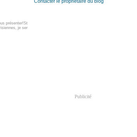
Contacter le propriétaire du blog
ous présenter!St
siennes, je ser
Publicité