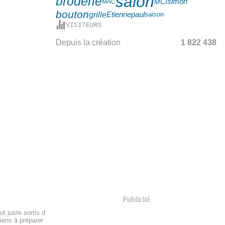
salon
broderie
simon
MCI
MAC
bouton
Etienne
paul
grille
saison
VISITEURS
Depuis la création
1 822 438
Publicité
t juste sortis d
iens à préparer