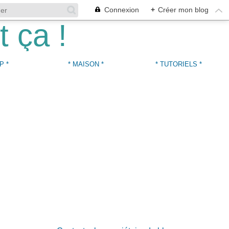
Connexion
+
Créer mon blog
P *
* MAISON *
* TUTORIELS *