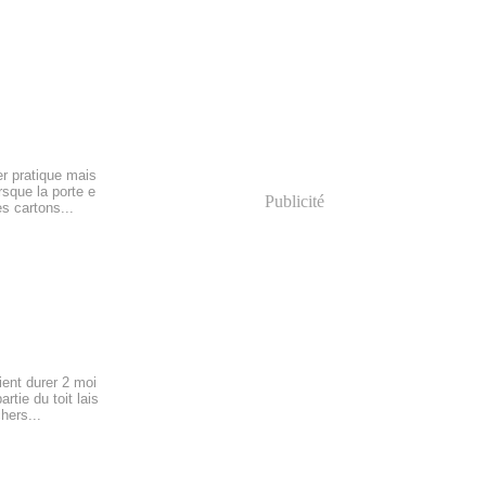
r pratique mais
orsque la porte e
Publicité
es cartons...
ient durer 2 moi
rtie du toit lais
hers...