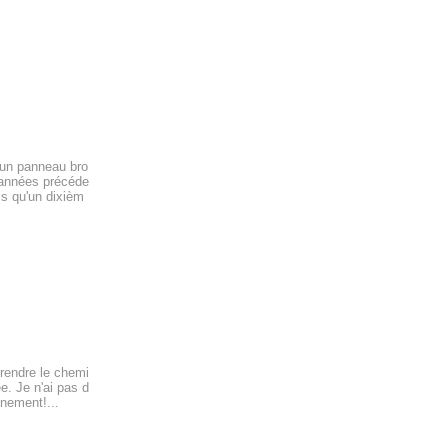
 un panneau bro
 années précéde
ais qu'un dixièm
rendre le chemi
e. Je n'ai pas d
inement!...