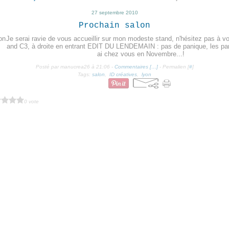
27 septembre 2010
Prochain salon
Je serai ravie de vous accueillir sur mon modeste stand, n'hésitez pas à v
and C3, à droite en entrant EDIT DU LENDEMAIN : pas de panique, les pari
ai chez vous en Novembre...!
Posté par manucrea26 à 21:06 -
Commentaires [
…
]
- Permalien [
#
]
Tags:
salon
,
ID créatives
,
lyon
0 vote