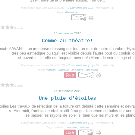
1994, date de la première édition, France...
Posté par manucrea26 à 10:57 -
Commentaires [
…
]
- Permalien [
#
]
Tags:
Alzheimer
0 vote
16 septembre 2010
Comme au théatre!
AVANT : un immense dressing sur tout un mur de notre chambre. Hype
très peu esthétique puisqu'il est visible depuis l'autre bout du couloir l
st ouverte... et elle est toujours ouverte! (Marre de voir le linge et l
Posté par manucrea26 à 16:20 -
Commentaires [
…
]
- Permalien [
#
]
Tags:
maison
,
travaux
,
chambre
,
dressing
0 vote
16 septembre 2010
Une pluie d'étoiles
Les travaux de réfection de la toiture ont débuté cette semaine et devra
s. Hier midi, l'ambiance était plutôt étrange: l'absence de tuiles sur une pa
se passer les rayons de soleil si bien que les murs et les planc
Posté par manucrea26 à 07:55 -
Commentaires [
…
]
- Permalien [
#
]
Tags:
maison
,
travaux
,
toiture