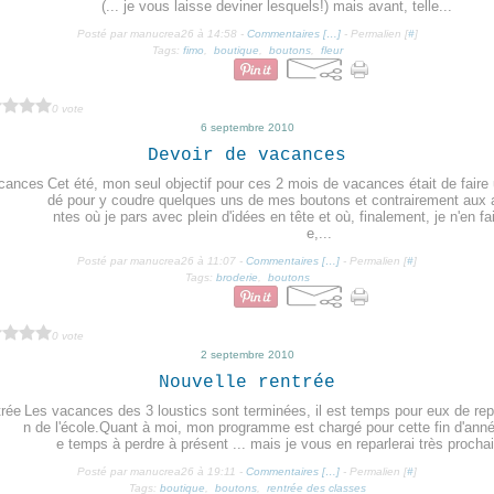
(... je vous laisse deviner lesquels!) mais avant, telle...
Posté par manucrea26 à 14:58 -
Commentaires [
…
]
- Permalien [
#
]
Tags:
fimo
,
boutique
,
boutons
,
fleur
0 vote
6 septembre 2010
Devoir de vacances
Cet été, mon seul objectif pour ces 2 mois de vacances était de faire
dé pour y coudre quelques uns de mes boutons et contrairement aux
ntes où je pars avec plein d'idées en tête et où, finalement, je n'en f
e,...
Posté par manucrea26 à 11:07 -
Commentaires [
…
]
- Permalien [
#
]
Tags:
broderie
,
boutons
0 vote
2 septembre 2010
Nouvelle rentrée
Les vacances des 3 loustics sont terminées, il est temps pour eux de rep
n de l'école.Quant à moi, mon programme est chargé pour cette fin d'anné
e temps à perdre à présent ... mais je vous en reparlerai très procha
Posté par manucrea26 à 19:11 -
Commentaires [
…
]
- Permalien [
#
]
Tags:
boutique
,
boutons
,
rentrée des classes