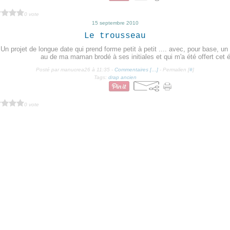
0 vote
15 septembre 2010
Le trousseau
Un projet de longue date qui prend forme petit à petit .... avec, pour base, un
au de ma maman brodé à ses initiales et qui m'a été offert cet 
Posté par manucrea26 à 11:35 -
Commentaires [
…
]
- Permalien [
#
]
Tags:
drap ancien
0 vote