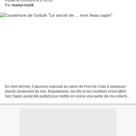
Publié le 03/06/2010 à 19:01
Par
manucrea26
En Avril dernier, Capucine exposait au salon de Pont de Claix à quelques
stands seulement de moi. Rapidement, ses fils et ses modèles m'ont attiré :
Son Sapin aurait été parfait pour mettre en scène une partie de ma collection
de boutons de Noël sur mes...