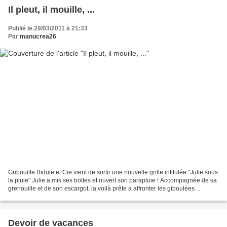
Il pleut, il mouille, ...
Publié le 29/03/2011 à 21:33
Par
manucrea26
Gribouille Bidule et Cie vient de sortir une nouvelle grille intitulée "Julie sous
la pluie" Julie a mis ses bottes et ouvert son parapluie ! Accompagnée de sa
grenouille et de son escargot, la voilà prête a affronter les giboulées
printanières ! Et pour...
Devoir de vacances