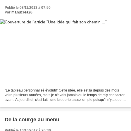
Publié le 08/11/2013 à 07:50
Par
manucrea26
"Le tableau personnalisé évolutif" Cette idée, elle est là depuis des mois
voire plusieurs années, mais je n'avais jamais eu le temps de m'y consacrer
avant! Aujourd'hui, c'est fait : une broderie assez simple puisqu'il n'y a que le
bandeau du haut les...
De la courge au menu
Publié le 10/10/2012 à 20:40