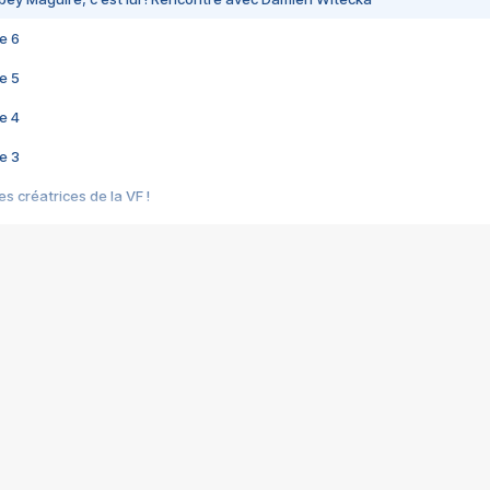
e 6
e 5
e 4
e 3
s créatrices de la VF !
e 2
e 1
e Mektoub My Love arrive enfin ! Rencontre avec Shaïn Boumedine et Sal
i : après Toni en famille
elle réalise le bouleversant Dites lui que je l'aime
ais ! Rencontre autour de Vie privée de Rebecca Zlotowski
 de Marguerite, Grave... Rencontre avec Ella Rumpf