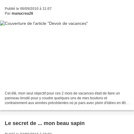
Publié le 06/09/2010 à 11:07
Par
manucrea26
Cet été, mon seul objectif pour ces 2 mois de vacances était de faire un
panneau brodé pour y coudre quelques uns de mes boutons et
contrairement aux années précédentes où je pars avec plein d'idées en tête
et où, finalement, je n'en fais qu'un dixième,...
Le secret de ... mon beau sapin