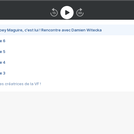
bey Maguire, c'est lui ! Rencontre avec Damien Witecka
e 6
e 5
e 4
e 3
s créatrices de la VF !
e 2
e 1
e Mektoub My Love arrive enfin ! Rencontre avec Shaïn Boumedine et Sal
i : après Toni en famille