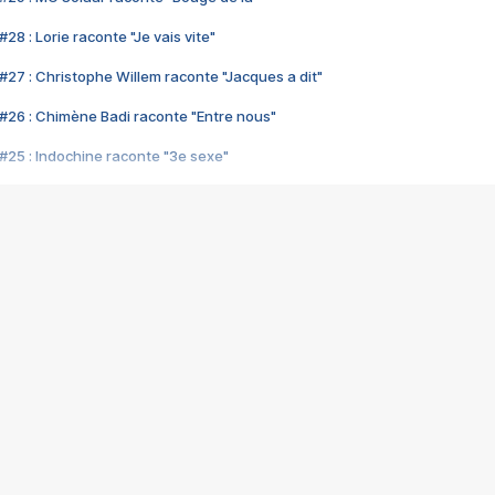
28 : Lorie raconte "Je vais vite"
#27 : Christophe Willem raconte "Jacques a dit"
#26 : Chimène Badi raconte "Entre nous"
#25 : Indochine raconte "3e sexe"
#24 : Zaho raconte "C'est chelou"
#23 : Patrick Bruel raconte "Au café des délices"
#22 : Kyo raconte "Le chemin"
#21 : Nolwenn Leroy raconte "Cassé"
#20 : Patrick Hernandez raconte "Born to be alive"
#19 : Lorie raconte "Près de moi"
#18 : Michael Jones raconte "A nos actes manqués" (avec Jean-Jacque
#17 : Khaled raconte "Aïcha"