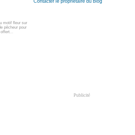
Contacter le propriétaire du blog
 motif fleur sur
de pêcheur pour
offert...
Publicité