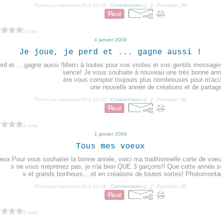
Posté par manucrea26 à 13:40 -
Commentaires [
…
]
- Permalien [
#
]
0 vote
4 janvier 2009
Je joue, je perd et ... gagne aussi !
Merci à toutes pour vos visites et vos gentils messag
sence! Je vous souhaite à nouveau une très bonne ann
ère vous compter toujours plus nombreuses pour m'a
une nouvelle année de créations et de partage
Posté par manucrea26 à 22:32 -
Commentaires [
…
]
- Permalien [
#
]
0 vote
1 janvier 2009
Tous mes voeux
Pour vous souhaiter la bonne année, voici ma traditionnelle carte de voeu
s ne vous méprenez pas, je n'ai bien QUE 3 garçons!! Que cette année soi
s et grands bonheurs....et en créations de toutes sortes! Photomontag
Posté par manucrea26 à 09:04 -
Commentaires [
…
]
- Permalien [
#
]
0 vote