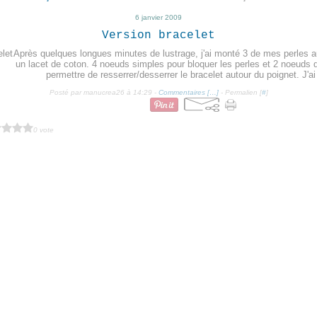
6 janvier 2009
Version bracelet
Après quelques longues minutes de lustrage, j'ai monté 3 de mes perles au
un lacet de coton. 4 noeuds simples pour bloquer les perles et 2 noeuds 
permettre de resserrer/desserrer le bracelet autour du poignet. J'ai 
Posté par manucrea26 à 14:29 -
Commentaires [
…
]
- Permalien [
#
]
0 vote