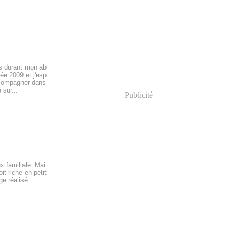
es durant mon ab
ée 2009 et j'esp
ccompagner dans
 sur...
Publicité
x familiale. Mai
t riche en petit
e réalisé...