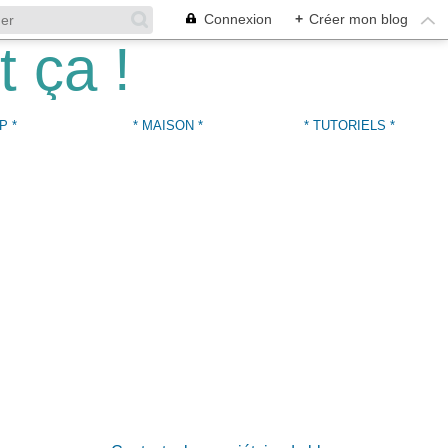
Connexion
+
Créer mon blog
P *
* MAISON *
* TUTORIELS *