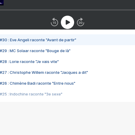
#30 : Eve Angeli raconte "Avant de partir"
#29 : MC Solaar raconte "Bouge de là"
28 : Lorie raconte "Je vais vite"
#27 : Christophe Willem raconte "Jacques a dit"
#26 : Chimène Badi raconte "Entre nous"
#25 : Indochine raconte "3e sexe"
#24 : Zaho raconte "C'est chelou"
#23 : Patrick Bruel raconte "Au café des délices"
#22 : Kyo raconte "Le chemin"