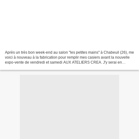
Après un très bon week-end au salon "les petites mains" à Chabeuil (26), me
voici à nouveau à la fabrication pour remplir mes casiers avant la nouvelle
expo-vente de vendredi et samedi AUX ATELIERS CREA. J'y serai en
compagnie de 2 autres créatrices de...