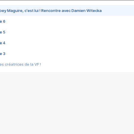
bey Maguire, c'est lui ! Rencontre avec Damien Witecka
e 6
e 5
e 4
e 3
s créatrices de la VF !
e 2
e 1
e Mektoub My Love arrive enfin ! Rencontre avec Shaïn Boumedine et Sal
i : après Toni en famille
elle réalise le bouleversant Dites lui que je l'aime
ais ! Rencontre autour de Vie privée de Rebecca Zlotowski