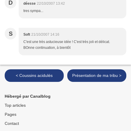
D
déesse
22/10/2007 13:42
tres sympa...
S
Soft
21/10/2007 14:16
C'est une très astucieuse idée ! C'est très joli et délicat.
BOnne continuation, à bientôt
< Coussins acidulés
Présentation de ma tribu >
Hébergé par Canalblog
Top articles
Pages
Contact