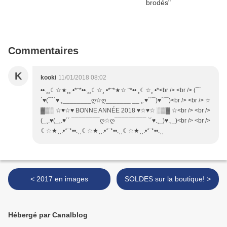
Commentaires
K
kooki
11/01/2018 08:02
••.¸¸☾☆★¸¸.•*¨*••.¸¸☾☆¸.•*¨*★☆ ¨*••.¸☾☆¸.•*<br /> <br /> (¯`
´♥(¯`´♥.¸________ღ☆ღ_______ __ ¸.♥´´¯)♥´´¯)<br /> <br /> ☆
▓▒░ ☆♥☆♥ BONNE ANNÉE 2018 ♥☆♥☆ ░▒▓ ☆<br /> <br />
(_¸.♥(_¸.♥´´ ¯¯¯¯¯¯¯¯ღ☆ღ¯¯¯¯¯¯¯¯¯ `´♥.¸_)♥.¸_)<br /> <br />
☾☆★¸¸.•*¨*••.¸¸☾☆★¸¸.•*¨*••.¸¸☾☆★¸¸.•*¨*••.¸¸
< 2017 en images
SOLDES sur la boutique! >
Hébergé par Canalblog