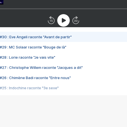
#30 : Eve Angeli raconte "Avant de partir"
#29 : MC Solaar raconte "Bouge de là"
28 : Lorie raconte "Je vais vite"
#27 : Christophe Willem raconte "Jacques a dit"
#26 : Chimène Badi raconte "Entre nous"
#25 : Indochine raconte "3e sexe"
#24 : Zaho raconte "C'est chelou"
#23 : Patrick Bruel raconte "Au café des délices"
#22 : Kyo raconte "Le chemin"