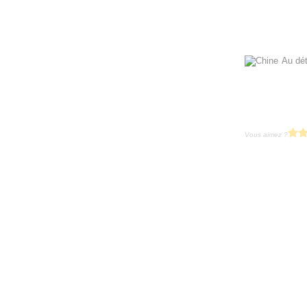
Au dét
Vous aimez ?