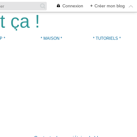
Connexion
+
Créer mon blog
P *
* MAISON *
* TUTORIELS *