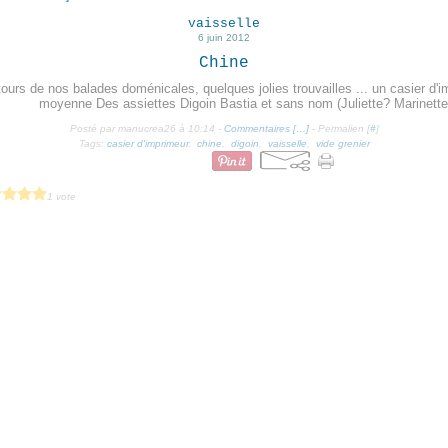
vaisselle
6 juin 2012
Chine
ours de nos balades doménicales, quelques jolies trouvailles ... un casier d'im
moyenne Des assiettes Digoin Bastia et sans nom (Juliette? Marinette
Posté par manucrea26 à 10:14 -
Commentaires [
…
]
- Permalien [
#
]
Tags:
casier d'imprimeur
,
chine
,
digoin
,
vaisselle
,
vide grenier
1 vote