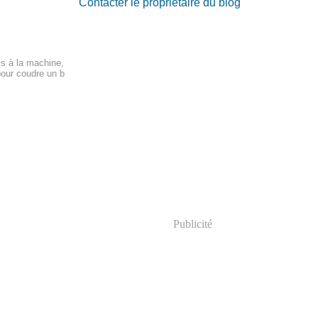
Contacter le propriétaire du blog
is à la machine,
 pour coudre un b
Publicité