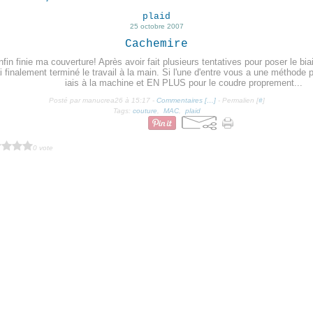
plaid
25 octobre 2007
Cachemire
fin finie ma couverture! Après avoir fait plusieurs tentatives pour poser le bia
ai finalement terminé le travail à la main. Si l'une d'entre vous a une méthode
iais à la machine et EN PLUS pour le coudre proprement...
Posté par manucrea26 à 15:17 -
Commentaires [
…
]
- Permalien [
#
]
Tags:
couture
,
MAC
,
plaid
0 vote