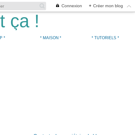
Connexion
+
Créer mon blog
P *
* MAISON *
* TUTORIELS *