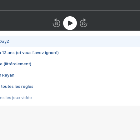
 DayZ
 a 13 ans (et vous l'avez ignoré)
e (littéralement)
im Rayan
 toutes les règles
s les jeux vidéo
us choquant de Rockstar ? - Le scandale BULLY
e plus moche de Steam
du RÊVE tourne au CAUCHEMAR