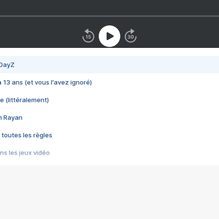
 DayZ
 a 13 ans (et vous l'avez ignoré)
e (littéralement)
im Rayan
 toutes les règles
s les jeux vidéo
us choquant de Rockstar ? - Le scandale BULLY
e plus moche de Steam
du RÊVE tourne au CAUCHEMAR