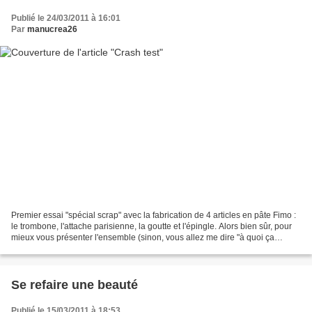
Publié le 24/03/2011 à 16:01
Par
manucrea26
Premier essai "spécial scrap" avec la fabrication de 4 articles en pâte Fimo :
le trombone, l'attache parisienne, la goutte et l'épingle. Alors bien sûr, pour
mieux vous présenter l'ensemble (sinon, vous allez me dire "à quoi ça
sert?"), il a fallu créer...
Se refaire une beauté
Publié le 15/03/2011 à 18:53