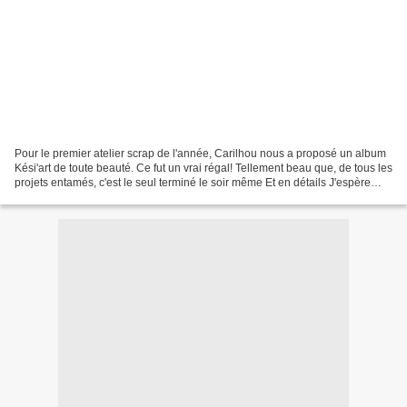
Pour le premier atelier scrap de l'année, Carilhou nous a proposé un album
Kési'art de toute beauté. Ce fut un vrai régal! Tellement beau que, de tous les
projets entamés, c'est le seul terminé le soir même Et en détails J'espère
qu'il vous plaira autant...