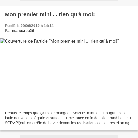
Mon premier mini ... rien qu'à moi!
Publié le 09/06/2010 à 14:14
Par
manucrea26
Depuis le temps que ça me démangeait, voici le "mini" qui inaugure cette
toute nouvelle catégorie et surtout qui me lance enfin dans le grand bain du
SCRAP!(oui! on arrête de baver devant les réalisations des autres et on agit,
non mais!!) Il m'aura fallu...