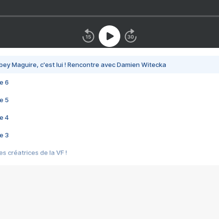
bey Maguire, c'est lui ! Rencontre avec Damien Witecka
e 6
e 5
e 4
e 3
s créatrices de la VF !
e 2
e 1
e Mektoub My Love arrive enfin ! Rencontre avec Shaïn Boumedine et Sal