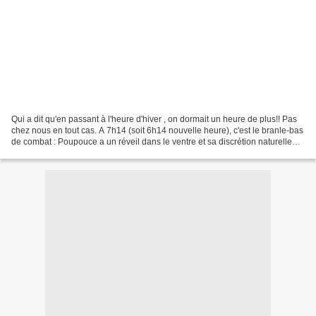
Qui a dit qu'en passant à l'heure d'hiver , on dormait un heure de plus!! Pas
chez nous en tout cas. A 7h14 (soit 6h14 nouvelle heure), c'est le branle-bas
de combat : Poupouce a un réveil dans le ventre et sa discrétion naturelle
fait le reste.La journée...