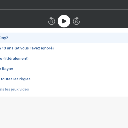
 DayZ
 a 13 ans (et vous l'avez ignoré)
e (littéralement)
im Rayan
 toutes les règles
s les jeux vidéo
us choquant de Rockstar ? - Le scandale BULLY
e plus moche de Steam
du RÊVE tourne au CAUCHEMAR