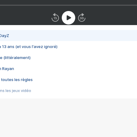
 DayZ
 a 13 ans (et vous l'avez ignoré)
e (littéralement)
im Rayan
 toutes les règles
s les jeux vidéo
us choquant de Rockstar ? - Le scandale BULLY
e plus moche de Steam
du RÊVE tourne au CAUCHEMAR
pendant 8 heures