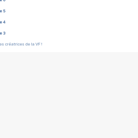
e 5
e 4
e 3
s créatrices de la VF !
e 2
e 1
e Mektoub My Love arrive enfin ! Rencontre avec Shaïn Boumedine et Sal
i : après Toni en famille
elle réalise le bouleversant Dites lui que je l'aime
ais ! Rencontre autour de Vie privée de Rebecca Zlotowski
 de Marguerite, Grave... Rencontre avec Ella Rumpf
 Les Rêveurs, un film intime sur la santé mentale