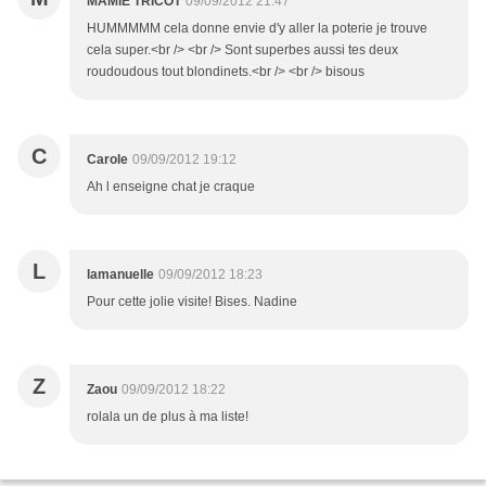
MAMIE TRICOT
09/09/2012 21:47
HUMMMMM cela donne envie d'y aller la poterie je trouve
cela super.<br /> <br /> Sont superbes aussi tes deux
roudoudous tout blondinets.<br /> <br /> bisous
C
Carole
09/09/2012 19:12
Ah l enseigne chat je craque
L
lamanuelle
09/09/2012 18:23
Pour cette jolie visite! Bises. Nadine
Z
Zaou
09/09/2012 18:22
rolala un de plus à ma liste!