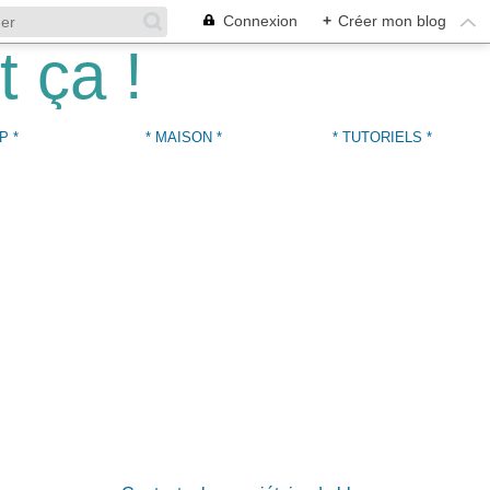
Connexion
+
Créer mon blog
P *
* MAISON *
* TUTORIELS *