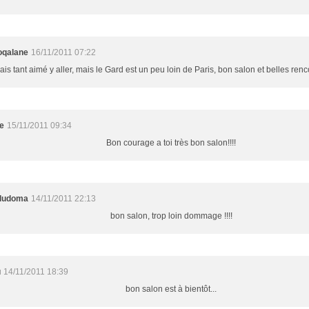
oqalane
16/11/2011 07:22
ais tant aimé y aller, mais le Gard est un peu loin de Paris, bon salon et belles renc
e
15/11/2011 09:34
Bon courage a toi très bon salon!!!!
oludoma
14/11/2011 22:13
bon salon, trop loin dommage !!!!
u
14/11/2011 18:39
bon salon est à bientôt...