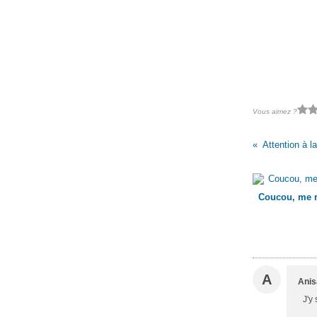
Vous aimez ?
Attention à la
Coucou, me r
A
Anis
J'y