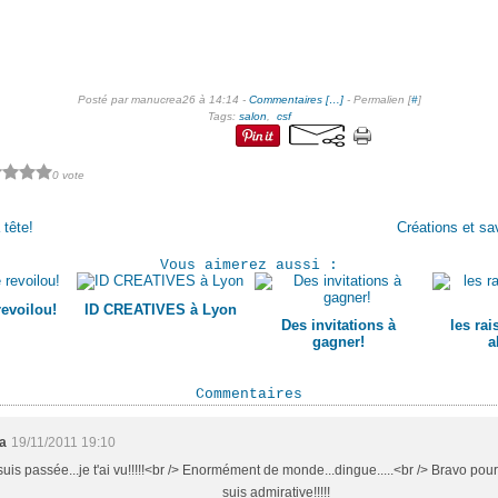
Posté par manucrea26 à 14:14 -
Commentaires [
…
]
- Permalien [
#
]
Tags:
salon
,
csf
0 vote
 tête!
Créations et sav
Vous aimerez aussi :
evoilou!
ID CREATIVES à Lyon
Des invitations à
les ra
gagner!
a
Commentaires
a
19/11/2011 19:10
 suis passée...je t'ai vu!!!!!<br /> Enormément de monde...dingue.....<br /> Bravo pour
suis admirative!!!!!