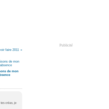
Publicité
oir faire 2011
isons de mon
bsence
 tes créas, je