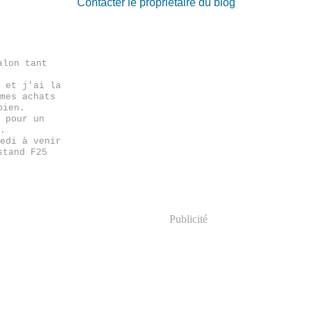
Contacter le propriétaire du blog
alon tant
 et j'ai la
mes achats
bien.
 pour un
.
edi à venir
stand F25
Publicité