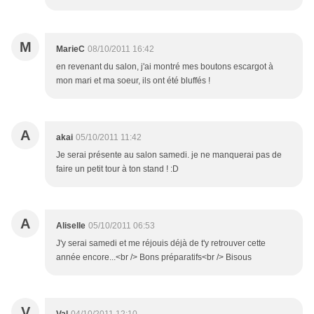
M
MarieC
08/10/2011 16:42
en revenant du salon, j'ai montré mes boutons escargot à
mon mari et ma soeur, ils ont été bluffés !
A
akai
05/10/2011 11:42
Je serai présente au salon samedi. je ne manquerai pas de
faire un petit tour à ton stand ! :D
A
Aliselle
05/10/2011 06:53
J'y serai samedi et me réjouis déjà de t'y retrouver cette
année encore...<br /> Bons préparatifs<br /> Bisous
V