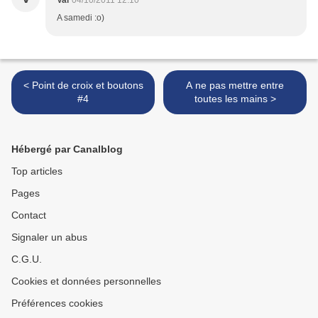
Val
04/10/2011 12:10
A samedi :o)
< Point de croix et boutons
A ne pas mettre entre
#4
toutes les mains >
Hébergé par Canalblog
Top articles
Pages
Contact
Signaler un abus
C.G.U.
Cookies et données personnelles
Préférences cookies