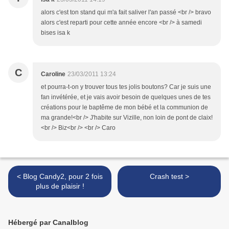
alors c'est ton stand qui m'a fait saliver l'an passé <br /> bravo
alors c'est reparti pour cette année encore <br /> à samedi
bises isa k
C
Caroline
23/03/2011 13:24
et pourra-t-on y trouver tous tes jolis boutons? Car je suis une
fan invétérée, et je vais avoir besoin de quelques unes de tes
créations pour le baptême de mon bébé et la communion de
ma grande!<br /> J'habite sur Vizille, non loin de pont de claix!
<br /> Biz<br /> <br /> Caro
< Blog Candy2, pour 2 fois
Crash test >
plus de plaisir !
Hébergé par Canalblog