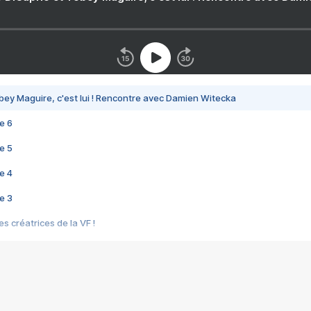
bey Maguire, c'est lui ! Rencontre avec Damien Witecka
e 6
e 5
e 4
e 3
s créatrices de la VF !
e 2
e 1
e Mektoub My Love arrive enfin ! Rencontre avec Shaïn Boumedine et Sal