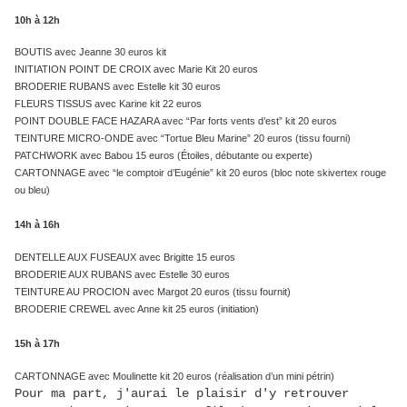
10h à 12h
BOUTIS avec Jeanne 30 euros kit
INITIATION POINT DE CROIX avec Marie Kit 20 euros
BRODERIE RUBANS avec Estelle kit 30 euros
FLEURS TISSUS avec Karine kit 22 euros
POINT DOUBLE FACE HAZARA avec “Par forts vents d’est” kit 20 euros
TEINTURE MICRO-ONDE avec “Tortue Bleu Marine” 20 euros (tissu fourni)
PATCHWORK avec Babou 15 euros (Étoiles, débutante ou experte)
CARTONNAGE avec “le comptoir d’Eugénie” kit 20 euros (bloc note skivertex rouge
ou bleu)
14h à 16h
DENTELLE AUX FUSEAUX avec Brigitte 15 euros
BRODERIE AUX RUBANS avec Estelle 30 euros
TEINTURE AU PROCION avec Margot 20 euros (tissu fournit)
BRODERIE CREWEL avec Anne kit 25 euros (initiation)
15h à 17h
CARTONNAGE avec Moulinette kit 20 euros (réalisation d’un mini pétrin)
Pour ma part, j'aurai le plaisir d'y retrouver