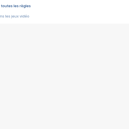
 toutes les règles
s les jeux vidéo
us choquant de Rockstar ? - Le scandale BULLY
e plus moche de Steam
du RÊVE tourne au CAUCHEMAR
pendant 8 heures
it… à tort
umiliés par un jeu vidéo
ire - Final Fantasy 8
ti un empire - Age of Empires
story DOFUS
tard, il crée l'un des pires jeux de tous les temps, MindsEye.