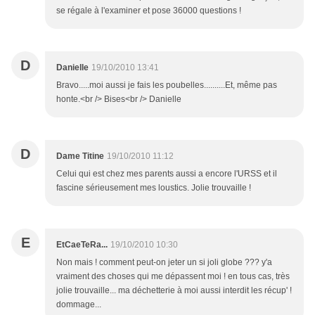
se régale à l'examiner et pose 36000 questions !
D
Danielle
19/10/2010 13:41
Bravo.....moi aussi je fais les poubelles..........Et, même pas
honte.<br /> Bises<br /> Danielle
D
Dame Titine
19/10/2010 11:12
Celui qui est chez mes parents aussi a encore l'URSS et il
fascine sérieusement mes loustics. Jolie trouvaille !
E
EtCaeTeRa...
19/10/2010 10:30
Non mais ! comment peut-on jeter un si joli globe ??? y'a
vraiment des choses qui me dépassent moi ! en tous cas, très
jolie trouvaille... ma déchetterie à moi aussi interdit les récup' !
dommage...