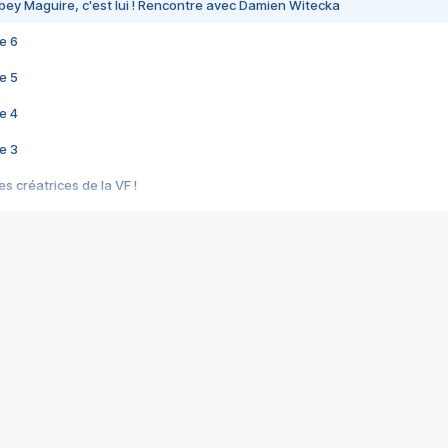
bey Maguire, c'est lui ! Rencontre avec Damien Witecka
e 6
e 5
e 4
e 3
s créatrices de la VF !
e 2
e 1
e Mektoub My Love arrive enfin ! Rencontre avec Shaïn Boumedine et Sal
i : après Toni en famille
elle réalise le bouleversant Dites lui que je l'aime
ais ! Rencontre autour de Vie privée de Rebecca Zlotowski
 de Marguerite, Grave... Rencontre avec Ella Rumpf