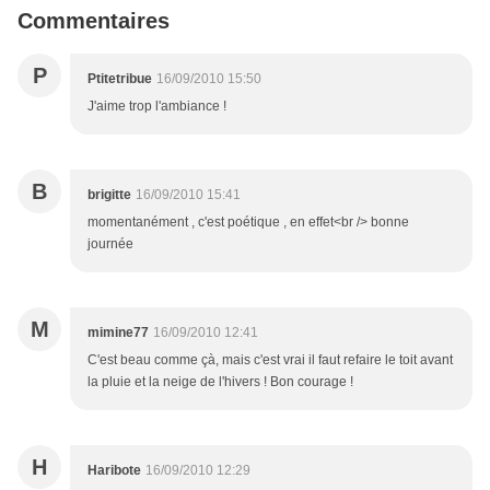
Commentaires
P
Ptitetribue
16/09/2010 15:50
J'aime trop l'ambiance !
B
brigitte
16/09/2010 15:41
momentanément , c'est poétique , en effet<br /> bonne
journée
M
mimine77
16/09/2010 12:41
C'est beau comme çà, mais c'est vrai il faut refaire le toit avant
la pluie et la neige de l'hivers ! Bon courage !
H
Haribote
16/09/2010 12:29