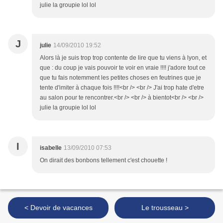
julie la groupie lol lol
J
julie
14/09/2010 19:52
Alors là je suis trop trop contente de lire que tu viens à lyon, et
que : du coup je vais pouvoir te voir en vraie !!!! j'adore tout ce
que tu fais notemment les petites choses en feutrines que je
tente d'imiter à chaque fois !!!!<br /> <br /> J'ai trop hate d'etre
au salon pour te rencontrer.<br /> <br /> à bientot<br /> <br />
julie la groupie lol lol
I
isabelle
13/09/2010 07:53
On dirait des bonbons tellement c'est chouette !
< Devoir de vacances
Le trousseau >