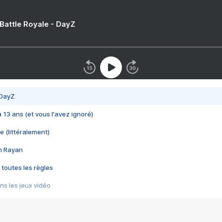
 Battle Royale - DayZ
 DayZ
 a 13 ans (et vous l'avez ignoré)
e (littéralement)
im Rayan
 toutes les règles
s les jeux vidéo
us choquant de Rockstar ? - Le scandale BULLY
e plus moche de Steam