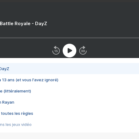
 Battle Royale - DayZ
 DayZ
 a 13 ans (et vous l'avez ignoré)
e (littéralement)
im Rayan
 toutes les règles
s les jeux vidéo
us choquant de Rockstar ? - Le scandale BULLY