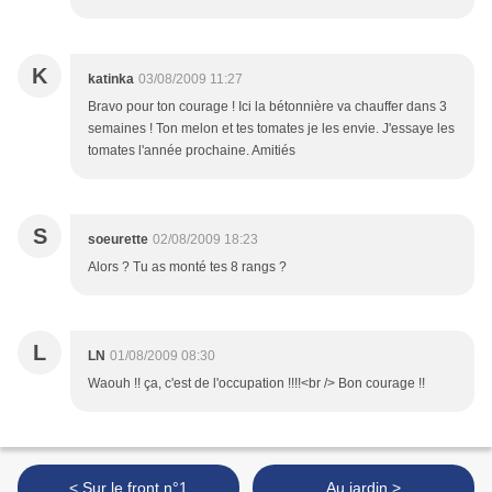
K
katinka
03/08/2009 11:27
Bravo pour ton courage ! Ici la bétonnière va chauffer dans 3
semaines ! Ton melon et tes tomates je les envie. J'essaye les
tomates l'année prochaine. Amitiés
S
soeurette
02/08/2009 18:23
Alors ? Tu as monté tes 8 rangs ?
L
LN
01/08/2009 08:30
Waouh !! ça, c'est de l'occupation !!!!<br /> Bon courage !!
< Sur le front n°1
Au jardin >