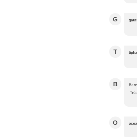
G
gauf
T
tiph
B
Ber
Très
O
ocea