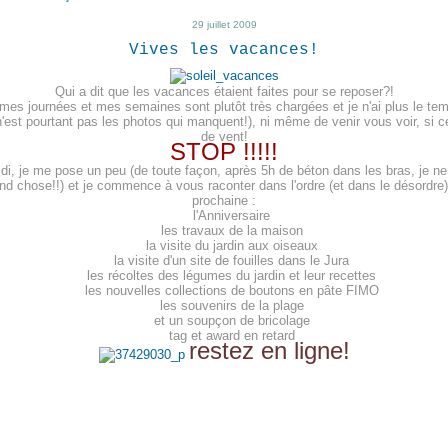
29 juillet 2009
Vives les vacances!
Qui a dit que les vacances étaient faites pour se reposer?!
mes journées et mes semaines sont plutôt très chargées et je n'ai plus le tem
'est pourtant pas les photos qui manquent!), ni même de venir vous voir, si c
de vent!
STOP !!!!!
di, je me pose un peu (de toute façon, après 5h de béton dans les bras, je ne
nd chose!!) et je commence à vous raconter dans l'ordre (et dans le désordre) 
proc
haine :
l'Anniversaire
les travaux de la maison
la visite du jardin aux oiseaux
la visite d'un site de fouilles dans le Jura
les récoltes des légumes du jardin et leur recettes
les nouvelles collections de boutons en pâte FIMO
les souvenirs de la plage
et un soupçon de bricolage
tag et award en retard
restez en ligne!