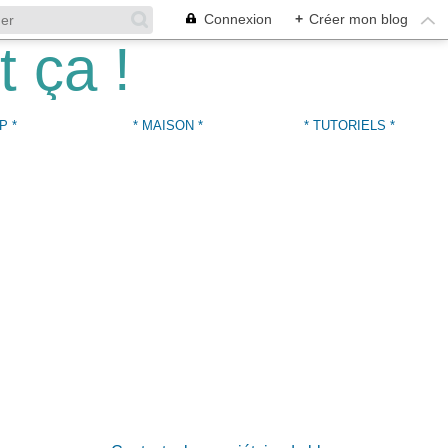
Connexion
+
Créer mon blog
P *
* MAISON *
* TUTORIELS *