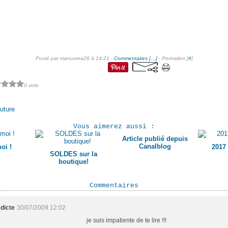
Posté par manucrea26 à 14:21 -
Commentaires [
…
]
- Permalien [
#
]
0 vote
uture
Vous aimerez aussi :
Article publié depuis
Canalblog
oi !
2017
SOLDES sur la
boutique!
Commentaires
dicte
30/07/2009 12:02
je suis impatiente de te lire !!!