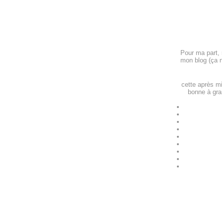
Pour ma part, 
mon blog (ça n
cette après mi
bonne à gra