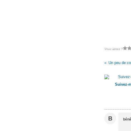
Vous aimez ?
Un peu de co
Suivez-m
B
béné