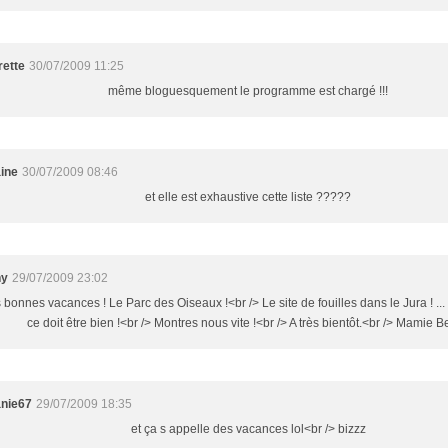
rette
30/07/2009 11:25
même bloguesquement le programme est chargé !!!
aine
30/07/2009 08:46
et elle est exhaustive cette liste ?????
ny
29/07/2009 23:02
 bonnes vacances ! Le Parc des Oiseaux !<br /> Le site de fouilles dans le Jura ! ..
ce doit être bien !<br /> Montres nous vite !<br /> A très bientôt.<br /> Mamie B
nie67
29/07/2009 18:35
et ça s appelle des vacances lol<br /> bizzz