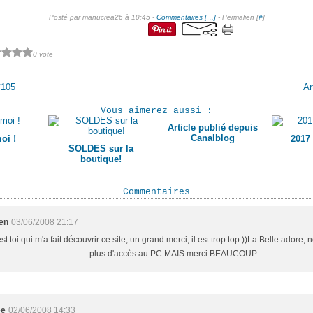
Posté par manucrea26 à 10:45 -
Commentaires [
…
]
- Permalien [
#
]
0 vote
°105
Ar
Vous aimerez aussi :
Article publié depuis
Canalblog
oi !
2017
SOLDES sur la
boutique!
Commentaires
en
03/06/2008 21:17
st toi qui m'a fait découvrir ce site, un grand merci, il est trop top:))La Belle adore,
plus d'accès au PC MAIS merci BEAUCOUP.
ée
02/06/2008 14:33