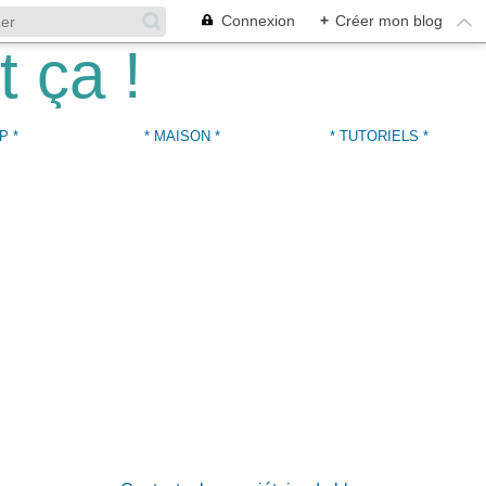
Connexion
+
Créer mon blog
P *
* MAISON *
* TUTORIELS *