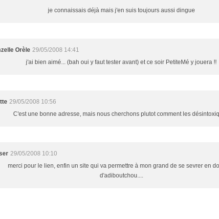
je connaissais déjà mais j'en suis toujours aussi dingue
elle Orèle
29/05/2008 14:41
j'ai bien aimé... (bah oui y faut tester avant) et ce soir PetiteMé y jouera !!
tte
29/05/2008 10:56
C'est une bonne adresse, mais nous cherchons plutot comment les désintoxiq
ser
29/05/2008 10:10
merci pour le lien, enfin un site qui va permettre à mon grand de se sevrer en d
d'adiboutchou....