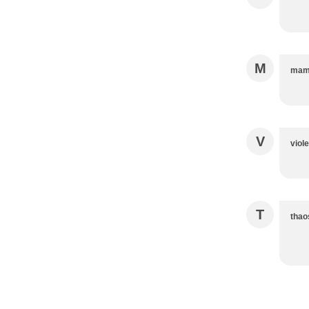
M
mamz
V
viole
T
thao