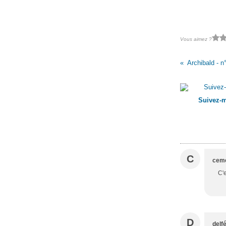
Vous aimez ?
Archibald - n
Suivez-m
C
cem
C'e
D
delf