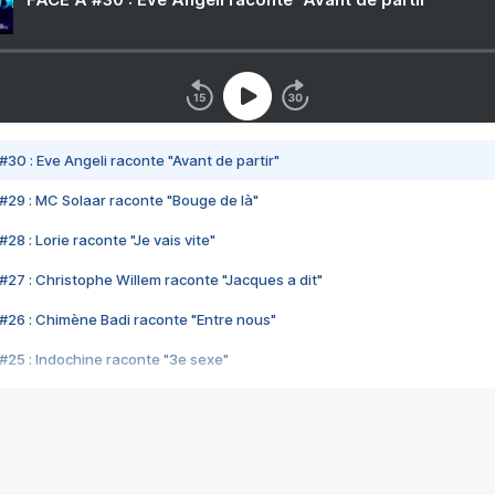
#30 : Eve Angeli raconte "Avant de partir"
#29 : MC Solaar raconte "Bouge de là"
28 : Lorie raconte "Je vais vite"
#27 : Christophe Willem raconte "Jacques a dit"
#26 : Chimène Badi raconte "Entre nous"
#25 : Indochine raconte "3e sexe"
#24 : Zaho raconte "C'est chelou"
#23 : Patrick Bruel raconte "Au café des délices"
#22 : Kyo raconte "Le chemin"