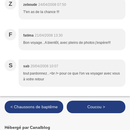
Z
zeboude
24/04/2008 07:50
T'en as de la chance !!!
F
fatima
21/04/2008 13:30
Bon voyage...A bientôt, avec pleins de photos j'espère!!!
S
sab
20/04/2008 10:07
tout pardonnez...<br /> pour ce que l'on va voyager avec vous
à votre retour
< Chaussons de baptême
Coucou >
Hébergé par Canalblog