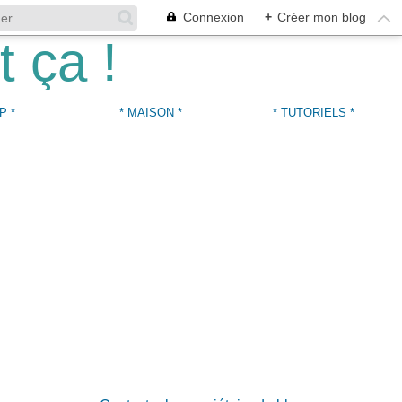
Connexion
+
Créer mon blog
P *
* MAISON *
* TUTORIELS *