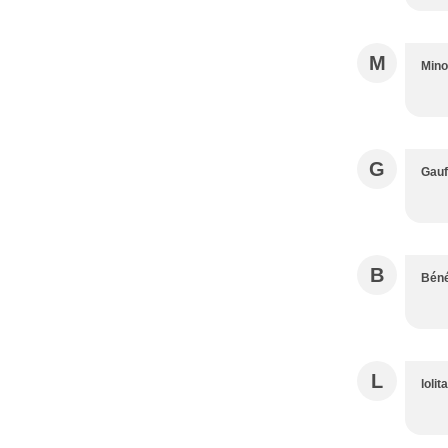
M
Min
G
Gauf
B
Béné
L
lolit