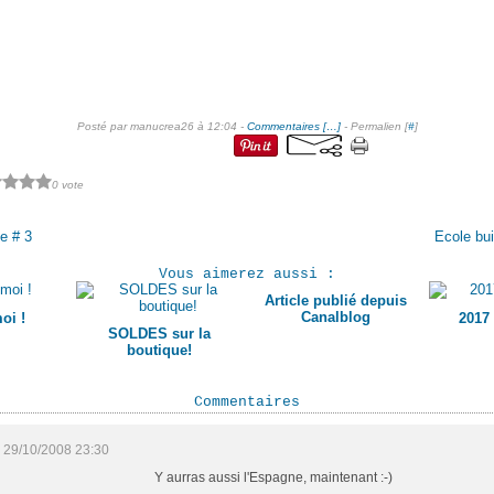
Posté par manucrea26 à 12:04 -
Commentaires [
…
]
- Permalien [
#
]
0 vote
de # 3
Ecole bui
Vous aimerez aussi :
Article publié depuis
Canalblog
oi !
2017
SOLDES sur la
boutique!
Commentaires
29/10/2008 23:30
Y aurras aussi l'Espagne, maintenant :-)