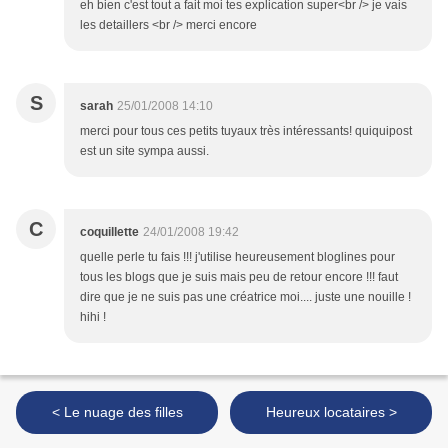
eh bien c'est tout a fait moi tes explication super<br /> je vais
les detaillers <br /> merci encore
S
sarah
25/01/2008 14:10
merci pour tous ces petits tuyaux très intéressants! quiquipost
est un site sympa aussi.
C
coquillette
24/01/2008 19:42
quelle perle tu fais !!! j'utilise heureusement bloglines pour
tous les blogs que je suis mais peu de retour encore !!! faut
dire que je ne suis pas une créatrice moi.... juste une nouille !
hihi !
< Le nuage des filles
Heureux locataires >