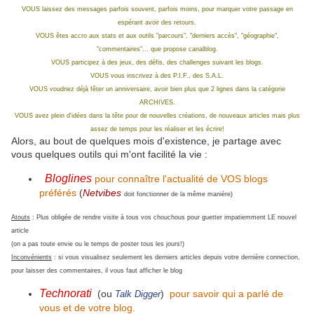
VOUS laissez des messages parfois souvent, parfois moins, pour marquer votre passage en
espérant avoir des retours.
VOUS êtes accro aux stats et aux outils "parcours", "derniers accès", "géographie",
"commentaires"... que propose canalblog.
VOUS participez à des jeux, des défis, des challenges suivant les blogs.
VOUS vous inscrivez à des P.I.F., des S.A.L.
VOUS voudriez déjà fêter un anniversaire, avoir bien plus que 2 lignes dans la catégorie
ARCHIVES.
VOUS avez plein d'idées
dans la tête pour de nouvelles créations, de nouveaux articles mais plus
assez de temps pour les réaliser et les écrire!
Alors, au bout de quelques mois d'existence, je partage avec
vous quelques outils qui m'ont facilité la vie :
Bloglines
pour connaître l'actualité de VOS blogs
préférés
(
Netvibes
doit fonctionner de la même manière)
Atouts
: Plus obligée de rendre visite à tous vos chouchous pour guetter impatiemment LE nouvel
article
(on a pas toute envie ou le temps de poster tous les jours!)
Inconvénients
: si vous visualisez seulement les derniers articles depuis votre dernière connection,
pour laisser des commentaires, il vous faut afficher le blog
Technorati
(ou
)
pour savoir qui a parlé de
Talk Digger
vous et de votre blog.