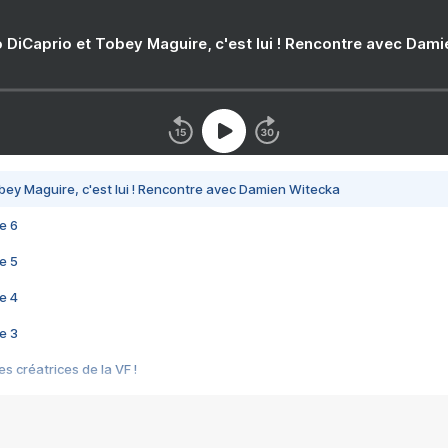
 DiCaprio et Tobey Maguire, c'est lui ! Rencontre avec Dam
bey Maguire, c'est lui ! Rencontre avec Damien Witecka
e 6
e 5
e 4
e 3
s créatrices de la VF !
e 2
e 1