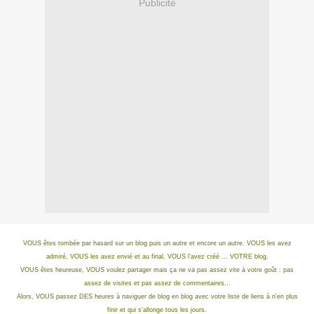
Publicité
VOUS êtes tombée par hasard sur un blog puis un autre et encore un autre. VOUS les avez
admiré, VOUS les avez envié et au final, VOUS l'avez créé ... VOTRE blog.
VOUS êtes heureuse, VOUS voulez partager mais ça ne va pas assez vite à votre goût : pas
assez de visites et pas assez de commentaires...
Alors, VOUS passez DES heures à naviguer de blog en blog avec votre liste de liens à n'en plus
finir et qui s'allonge tous les jours.