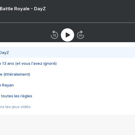
 Battle Royale - DayZ
 DayZ
 a 13 ans (et vous l'avez ignoré)
e (littéralement)
im Rayan
 toutes les règles
s les jeux vidéo
us choquant de Rockstar ? - Le scandale BULLY
e plus moche de Steam