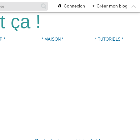
Connexion
+
Créer mon blog
P *
* MAISON *
* TUTORIELS *