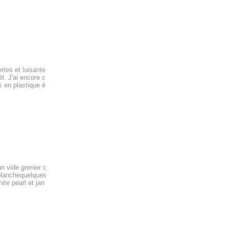
rtes et luisante
l. J'ai encore c
s en plastique é
n vide grenier c
r blanchequelques
hite pearl et jan