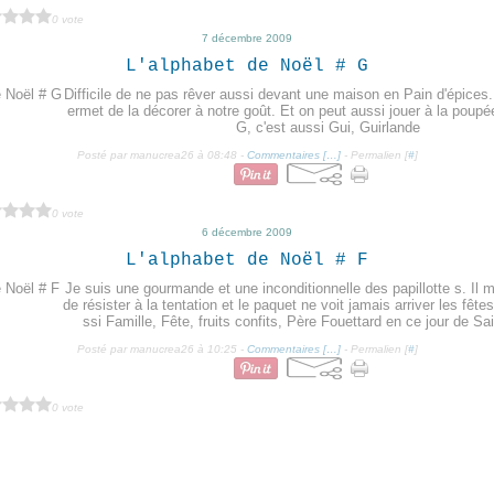
0 vote
7 décembre 2009
L'alphabet de Noël # G
Difficile de ne pas rêver aussi devant une maison en Pain d'épices.
ermet de la décorer à notre goût. Et on peut aussi jouer à la poupée
G, c'est aussi Gui, Guirlande
Posté par manucrea26 à 08:48 -
Commentaires [
…
]
- Permalien [
#
]
0 vote
6 décembre 2009
L'alphabet de Noël # F
Je suis une gourmande et une inconditionnelle des papillotte s. Il 
de résister à la tentation et le paquet ne voit jamais arriver les fêtes
ssi Famille, Fête, fruits confits, Père Fouettard en ce jour de Sai
Posté par manucrea26 à 10:25 -
Commentaires [
…
]
- Permalien [
#
]
0 vote