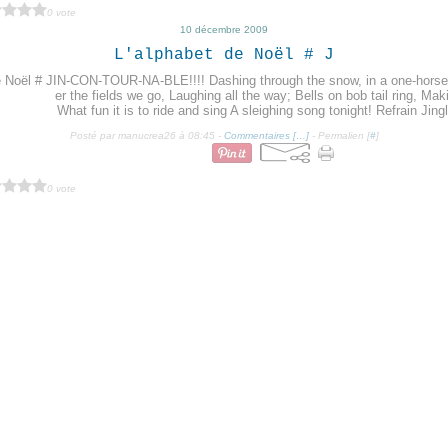
0 vote
10 décembre 2009
L'alphabet de Noël # J
IN-CON-TOUR-NA-BLE!!!! Dashing through the snow, in a one-horse
er the fields we go, Laughing all the way; Bells on bob tail ring, Maki
What fun it is to ride and sing A sleighing song tonight! Refrain Jingle
Posté par manucrea26 à 08:45 -
Commentaires [
…
]
- Permalien [
#
]
0 vote