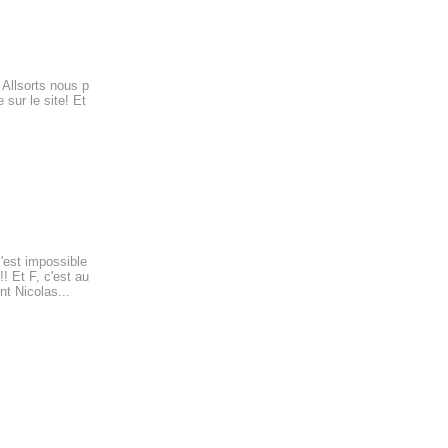
 Allsorts nous p
 sur le site! Et
m'est impossible
!! Et F, c'est au
nt Nicolas...