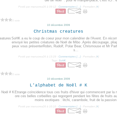
ule de Noël" : pour le marque-place, c'est ICI : e
Posté par manucrea26 à 09:12 -
Commentaires [
…
]
- Permalien [
#
]
0 vote
10 décembre 2009
Christmas creatures
SoHK a eu le coup de coeur pour mon calendrier de l'Avent. En récom
envoyé les petites créatures de Noël de Mibo .Après découpage, pliag
peux vous présenterRobin, Rudolf, Polar Bear, Chrismouse et Mr Part
s...
Posté par manucrea26 à 13:29 -
Commentaires [
…
]
- Permalien [
#
]
Tags:
SoHK
0 vote
10 décembre 2009
L'alphabet de Noël # K
Etrange coïncidence tous ces fruits d'hiver qui commencent par la 
ore ces belles corbeilles qui regorgent pendant les fêtes de fruits 
moins exotiques : litchi, carambole, fruit de la passion 
Posté par manucrea26 à 10:10 -
Commentaires [
…
]
- Permalien [
#
]