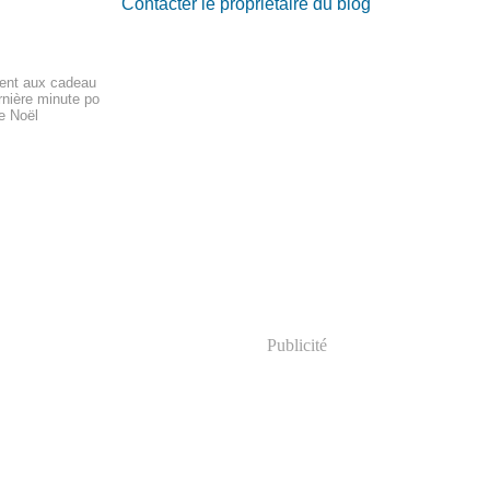
Contacter le propriétaire du blog
nsent aux cadeau
ernière minute po
re Noël
Publicité