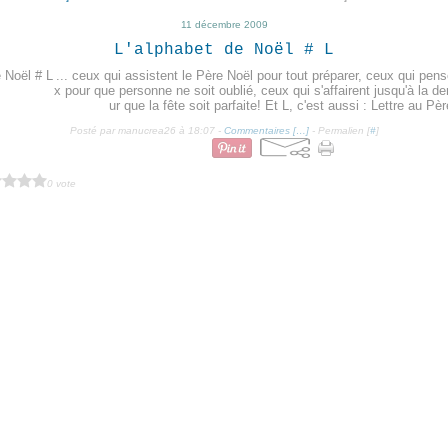
11 décembre 2009
L'alphabet de Noël # L
... ceux qui assistent le Père Noël pour tout préparer, ceux qui pe
x pour que personne ne soit oublié, ceux qui s'affairent jusqu'à la d
ur que la fête soit parfaite! Et L, c'est aussi : Lettre au Pè
Posté par manucrea26 à 18:07 -
Commentaires [
…
]
- Permalien [
#
]
0 vote