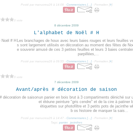
Posté par manucrea26 à 14:08 -
Commentaires [
…
]
- Permalien [
#
]
0 vote
8 décembre 2009
L'alphabet de Noël # H
Les branchages de houx avec leurs baies rouges et leurs feuilles ve
s sont largement utilisés en décoration au moment des fêtes de Noë
e souvenir amusé de ces 3 petites feuilles et leurs 3 baies centrale
parpillées,...
Posté par manucrea26 à 09:55 -
Commentaires [
…
]
- Permalien [
#
]
0 vote
7 décembre 2009
Avant/après # décoration de saison
un panier en bois brut à 3 compartiments déniché sur u
et étéune peinture "gris cendre" et de la cire à patine
étiquettes sur photofiltre et 3 petits pots de jacinthe w
b os histoire de marquer la sais...
Posté par manucrea26 à 14:47 -
Commentaires [
…
]
- Permalien [
#
]
Tags:
panier
,
jacinthes