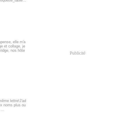
tiquette_table...
pense, elle m'a
e et collage, je
ridge, nos hôte
Publicité
même lettre!J'ad
aux noms plus ou
...