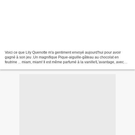
Voici ce que Lily Quenotte m'a gentiment envoyé aujourd'hui pour avoir
gagné à son jeu .Un magnifique Pique-aiguille-gâteau au chocolat en
feutrine ... miam, miam! Il est même parfumé à la vanille!L'avantage, avec
celui là, c'est que je ne risque pas...