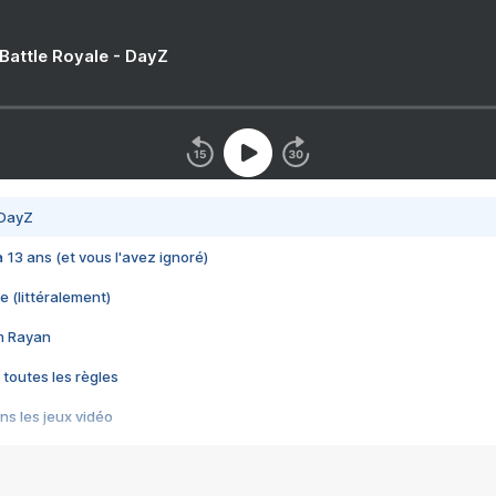
 Battle Royale - DayZ
 DayZ
 a 13 ans (et vous l'avez ignoré)
e (littéralement)
im Rayan
 toutes les règles
s les jeux vidéo
us choquant de Rockstar ? - Le scandale BULLY