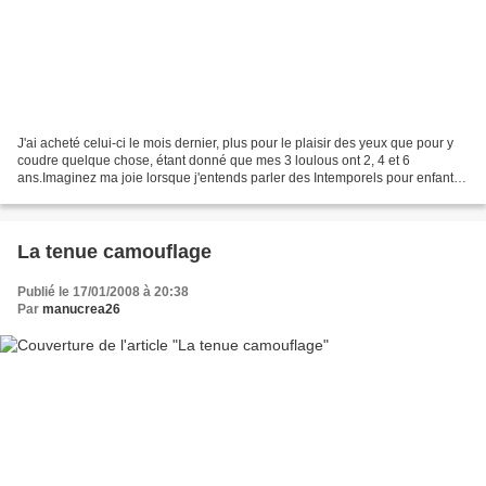
J'ai acheté celui-ci le mois dernier, plus pour le plaisir des yeux que pour y
coudre quelque chose, étant donné que mes 3 loulous ont 2, 4 et 6
ans.Imaginez ma joie lorsque j'entends parler des Intemporels pour enfants
!Il sort le 18 mars mais vous pouvez...
La tenue camouflage
Publié le 17/01/2008 à 20:38
Par
manucrea26