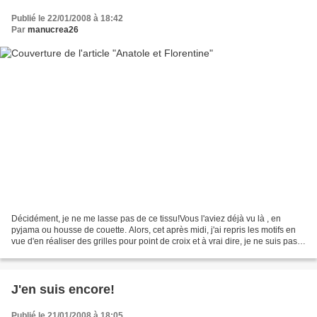
Publié le 22/01/2008 à 18:42
Par
manucrea26
Décidément, je ne me lasse pas de ce tissu!Vous l'aviez déjà vu là , en
pyjama ou housse de couette. Alors, cet après midi, j'ai repris les motifs en
vue d'en réaliser des grilles pour point de croix et à vrai dire, je ne suis pas
mécontente du résultat....
J'en suis encore!
Publié le 21/01/2008 à 18:05