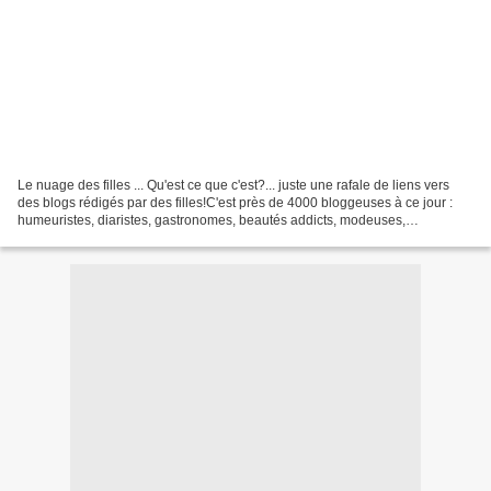
Le nuage des filles ... Qu'est ce que c'est?... juste une rafale de liens vers
des blogs rédigés par des filles!C'est près de 4000 bloggeuses à ce jour :
humeuristes, diaristes, gastronomes, beautés addicts, modeuses,
créatrices/artistes : toutes différentes...