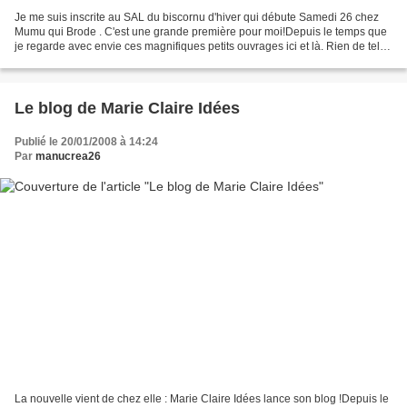
Je me suis inscrite au SAL du biscornu d'hiver qui débute Samedi 26 chez
Mumu qui Brode . C'est une grande première pour moi!Depuis le temps que
je regarde avec envie ces magnifiques petits ouvrages ici et là. Rien de tel
que de me faire "aiguiller" par...
Le blog de Marie Claire Idées
Publié le 20/01/2008 à 14:24
Par
manucrea26
La nouvelle vient de chez elle : Marie Claire Idées lance son blog !Depuis le